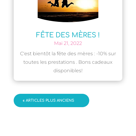
FÊTE DES MÈRES !
Mai 21, 2022
C'est bientôt la fête des mères : -10% sur
toutes les prestations . Bons cadeaux
disponibles!
« ARTICLES PLUS ANCIENS