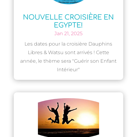
NOUVELLE CROISIÈRE EN
EGYPTE!
Jan 21, 2025
Les dates pour la croisière Dauphins
Libres & Watsu sont arrivés ! Cette
année, le thème sera "Guérir son Enfant
Intérieur"