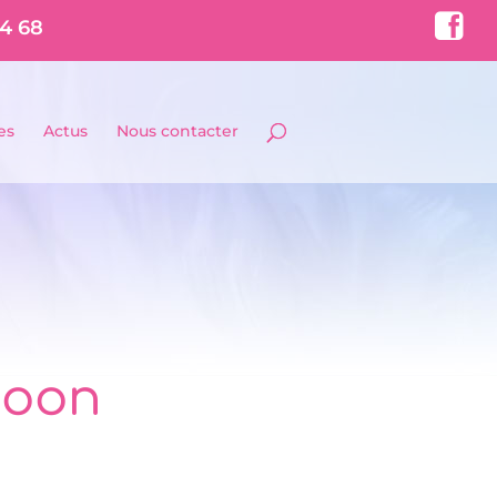
Face
74 68
book
es
Actus
Nous contacter
coon