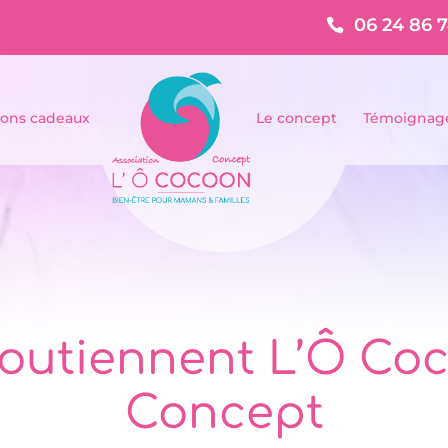
06 24 86 
ons cadeaux
Le concept
Témoignag
 soutiennent L’Ô Co
Concept