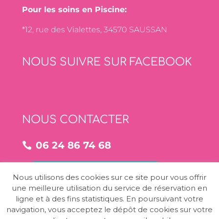
Pour les soins en Piscine:
*12, rue des Vialettes, 34570 SAUSSAN
NOUS SUIVRE SUR FACEBOOK
NOUS CONTACTER
06 24 86 74 68
NOUS CONTACTER PAR MAIL
Nous utilisons des cookies sur ce site pour vous offrir
une meilleure utilisation du service de réservation en
ligne et à des fins statistiques. En poursuivant votre
navigation, vous acceptez le dépôt de cookies sur votre