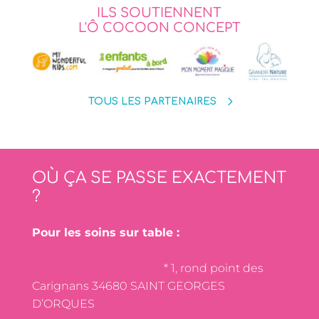
ILS SOUTIENNENT
L'Ô COCOON CONCEPT
TOUS LES PARTENAIRES
OÙ ÇA SE PASSE EXACTEMENT
?
Pour les soins sur table :
* 1, rond point des
Carignans 34680 SAINT GEORGES
D’ORQUES