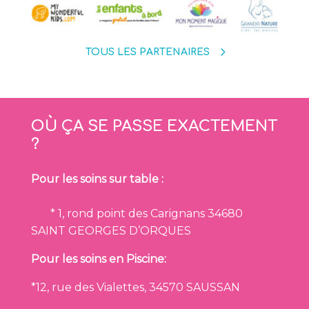
TOUS LES PARTENAIRES
OÙ ÇA SE PASSE EXACTEMENT
?
Pour les soins sur table :
* 1, rond point des Carignans 34680
SAINT GEORGES D’ORQUES
Pour les soins en Piscine:
*12, rue des Vialettes, 34570 SAUSSAN